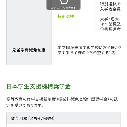
特別選抜で受
スクロールできます
入学者全員対
特別選抜
大学・短大・
は卒業見込
◎書類選考、
本学園が設置する学校にお子様が2名
兄弟学費減免制度
学するお子様のうち希望する1名
日本学生支援機構奨学金
高等教育の修学支援新制度（授業料減免と給付型奨学金）の認
定を受けております。
貸与月額
（どちらか選択）