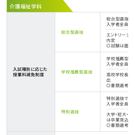
介護福祉学科
総合型選抜で
入学者全員対
総合型選抜
エントリーシ
内定
◎試験は面接
学校推薦型選
入学者全員対
入試種別に応じた
学校推薦型選抜
授業料減免制度
高校学校長の
出
◎書類選考、
特別選抜で受
入学者全員対
特別選抜
大学・短大・
は卒業見込
◎書類選考、