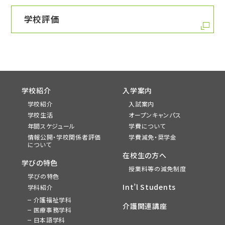
学校評価
学校紹介
入学案内
学校紹介
入試案内
学校生活
オープンキャンパス
年間スケジュール
学費について
情報公開・学校関係者評価
学費減免・奨学金
について
在校生の方へ
学びの特色
授業料等の減免制度
学びの特色
Int’l Students
学科紹介
介護福祉学科
介護関連講座
医療事務学科
日本語学科