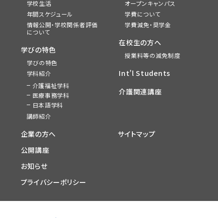
学校生活
オープンキャンパス
年間スケジュール
学費について
情報公開・学校関係者評価
学費減免・奨学金
について
在校生の方へ
学びの特色
授業料等の減免制度
学びの特色
Int’l Students
学科紹介
介護福祉学科
介護関連講座
医療事務学科
日本語学科
講師紹介
企業の方へ
サイトマップ
公開講座
お知らせ
プライバシーポリシー