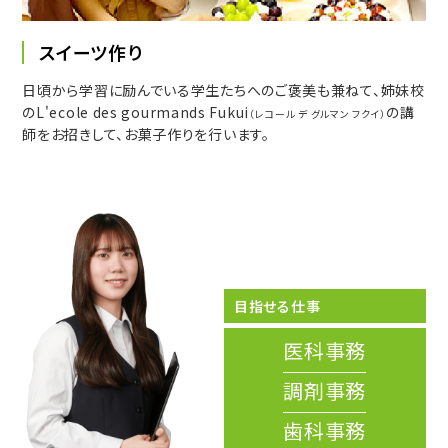
スイーツ作り
日頃から学習に励んでいる学生たちへのご褒美も兼ねて、姉妹校
のL'ecole des gourmands Fukui
の講
（レコール デ グルマン フクイ）
師をお招きして、お菓子作りを行います。
目指せる仕事
医科事務
調剤事務
歯科事務