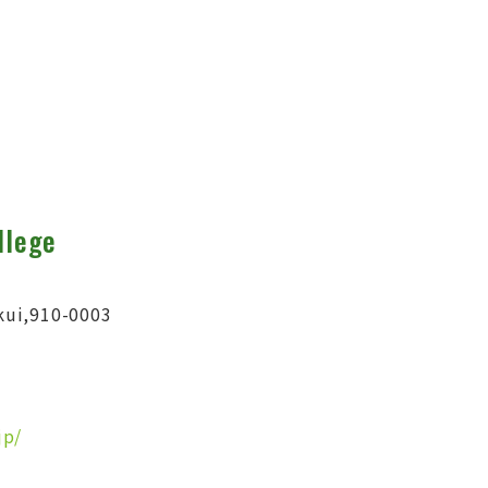
llege
kui,910-0003
jp/