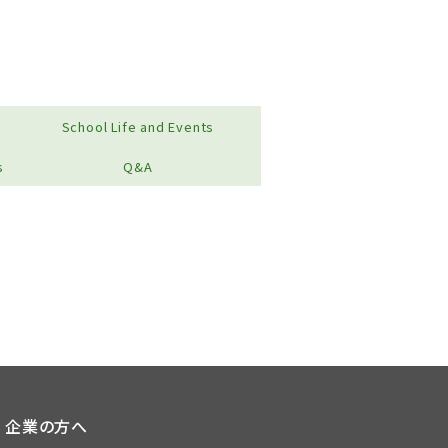
School Life and Events
s
Q&A
企業の方へ